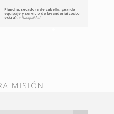
Plancha, secadora de cabello, guarda
Café,
equipaje y servicio de lavandería(costo
estac
extra),
+ Tranquilidad
RA MISIÓN