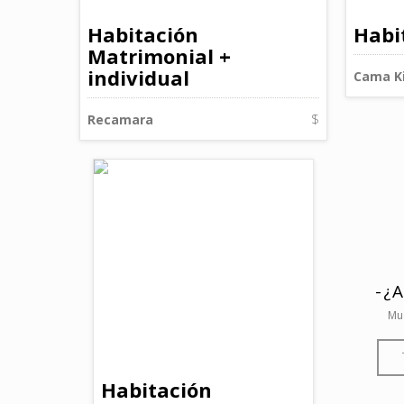
Habitación
Habi
Matrimonial +
individual
Cama Ki
Recamara
$
-¿
Mue
Habitación