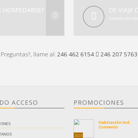
 HOSPEDARSE?
DE VIAJE 
Servicio de hab
Preguntas?, llame al:
246 462 6154
246 207 5763
IDO ACCESO
PROMOCIONES
Habitación Ind.
IONES
Convenio
TANOS
2023