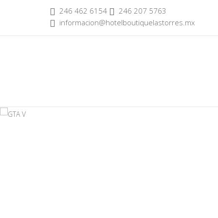
246 462 6154
246 207 5763
informacion@hotelboutiquelastorres.mx