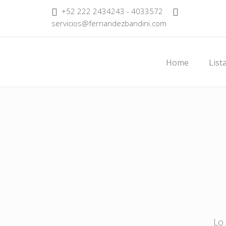
+52 222 2434243 - 4033572
servicios@fernandezbandini.com
Home
List
Lo 