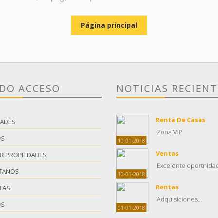
Página principal
IDO ACCESO
NOTICIAS RECIENT
Renta De Casas
DADES
Zona VIP
OS
10-01-2018
Ventas
R PROPIEDADES
Excelente oportnidad.
TANOS
10-01-2018
Rentas
TAS
Adquisiciones...
OS
01-01-2018