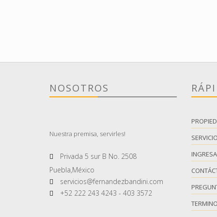
NOSOTROS
RÁP
PROPIE
Nuestra premisa, servirles!
SERVICI
INGRESA
Privada 5 sur B No. 2508
Puebla,México
CONTÁC
servicios@fernandezbandini.com
PREGUN
+52 222 243 4243 - 403 3572
TERMIN